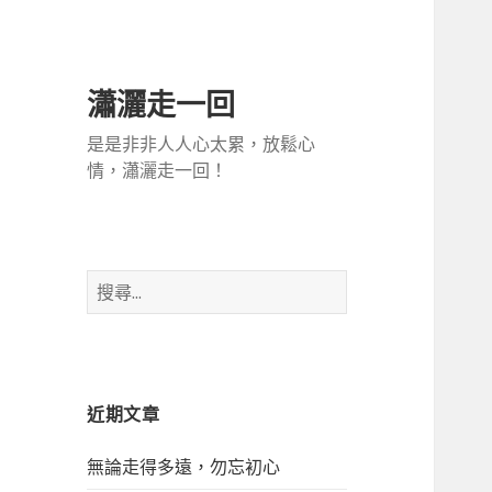
瀟灑走一回
是是非非人人心太累，放鬆心
情，瀟灑走一回！
搜
尋
關
鍵
字
近期文章
:
無論走得多遠，勿忘初心