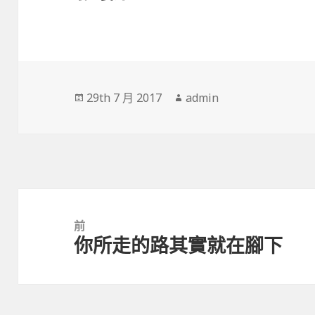
發
29th 7 月 2017
作
admin
佈
者
於
文
章
前
你所走的路其實就在腳下
導
上
覽
一
篇
文